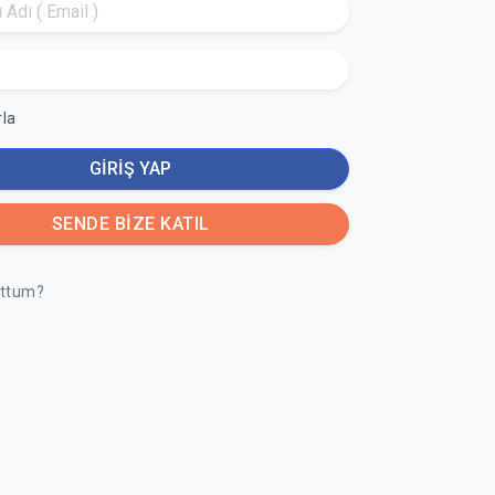
rla
GİRİŞ YAP
SENDE BİZE KATIL
uttum?